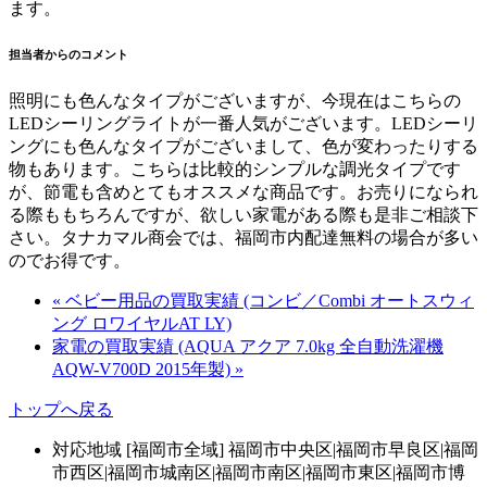
ます。
担当者からのコメント
照明にも色んなタイプがございますが、今現在はこちらの
LEDシーリングライトが一番人気がございます。LEDシーリ
ングにも色んなタイプがございまして、色が変わったりする
物もあります。こちらは比較的シンプルな調光タイプです
が、節電も含めとてもオススメな商品です。お売りになられ
る際ももちろんですが、欲しい家電がある際も是非ご相談下
さい。タナカマル商会では、福岡市内配達無料の場合が多い
のでお得です。
« ベビー用品の買取実績 (コンビ／Combi オートスウィ
ング ロワイヤルAT LY)
家電の買取実績 (AQUA アクア 7.0kg 全自動洗濯機
AQW-V700D 2015年製) »
トップへ戻る
対応地域 [福岡市全域] 福岡市中央区|福岡市早良区|福岡
市西区|福岡市城南区|福岡市南区|福岡市東区|福岡市博