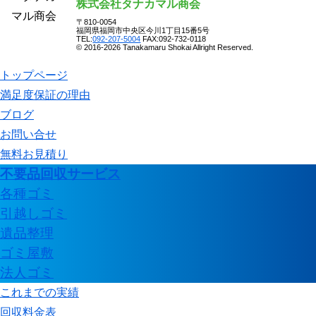
株式会社タナカマル商会
〒810-0054
福岡県福岡市中央区今川1丁目15番5号
TEL:
092-207-5004
FAX:092-732-0118
© 2016-2026 Tanakamaru Shokai Allright Reserved.
トップページ
満足度保証の理由
ブログ
お問い合せ
無料お見積り
不要品回収サービス
各種ゴミ
引越しゴミ
遺品整理
ゴミ屋敷
法人ゴミ
これまでの実績
回収料金表